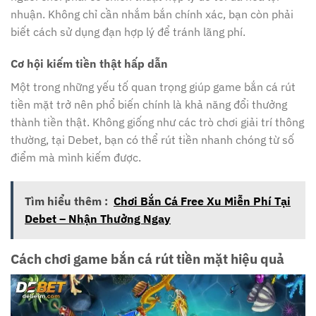
nhuận. Không chỉ cần nhắm bắn chính xác, bạn còn phải
biết cách sử dụng đạn hợp lý để tránh lãng phí.
Cơ hội kiếm tiền thật hấp dẫn
Một trong những yếu tố quan trọng giúp game bắn cá rút
tiền mặt trở nên phổ biến chính là khả năng đổi thưởng
thành tiền thật. Không giống như các trò chơi giải trí thông
thường, tại Debet, bạn có thể rút tiền nhanh chóng từ số
điểm mà mình kiếm được.
Tìm hiểu thêm :
Chơi Bắn Cá Free Xu Miễn Phí Tại
Debet – Nhận Thưởng Ngay
Cách chơi game bắn cá rút tiền mặt hiệu quả