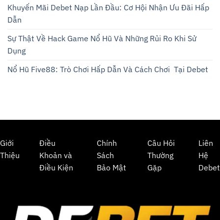
Khuyến Mãi Debet Nạp Lần Đầu: Cơ Hội Nhận Ưu Đãi Hấp
Dẫn
Sự Thật Về Hack Game Nổ Hũ Và Những Rủi Ro Khi Sử
Dụng
Nổ Hũ Five88: Trò Chơi Hấp Dẫn Và Cách Chơi Tại Debet
Giới
Điều
Chính
Câu Hỏi
Liên
Thiệu
Khoản và
Sách
Thường
Hệ
Điều Kiện
Bảo Mật
Gặp
Debet