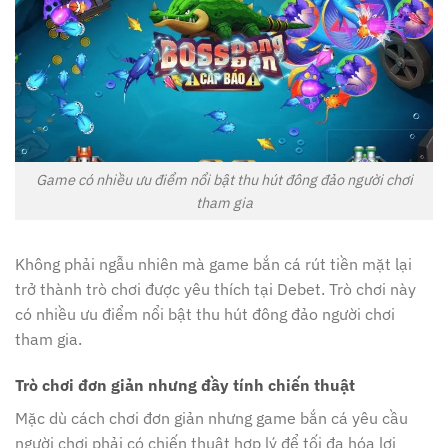
Game có nhiều ưu điểm nổi bật thu hút đông đảo người chơi
tham gia
Không phải ngẫu nhiên mà game bắn cá rút tiền mặt lại
trở thành trò chơi được yêu thích tại Debet. Trò chơi này
có nhiều ưu điểm nổi bật thu hút đông đảo người chơi
tham gia.
Trò chơi đơn giản nhưng đầy tính chiến thuật
Mặc dù cách chơi đơn giản nhưng game bắn cá yêu cầu
người chơi phải có chiến thuật hợp lý để tối đa hóa lợi