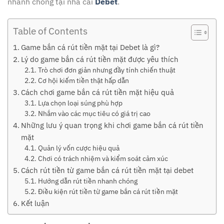
nhanh chóng tại nhà cái
Debet
.
Table of Contents
Game bắn cá rút tiền mặt tại Debet là gì?
Lý do game bắn cá rút tiền mặt được yêu thích
Trò chơi đơn giản nhưng đầy tính chiến thuật
Cơ hội kiếm tiền thật hấp dẫn
Cách chơi game bắn cá rút tiền mặt hiệu quả
Lựa chọn loại súng phù hợp
Nhắm vào các mục tiêu có giá trị cao
Những lưu ý quan trọng khi chơi game bắn cá rút tiền
mặt
Quản lý vốn cược hiệu quả
Chơi có trách nhiệm và kiểm soát cảm xúc
Cách rút tiền từ game bắn cá rút tiền mặt tại debet
Hướng dẫn rút tiền nhanh chóng
Điều kiện rút tiền từ game bắn cá rút tiền mặt
Kết luận