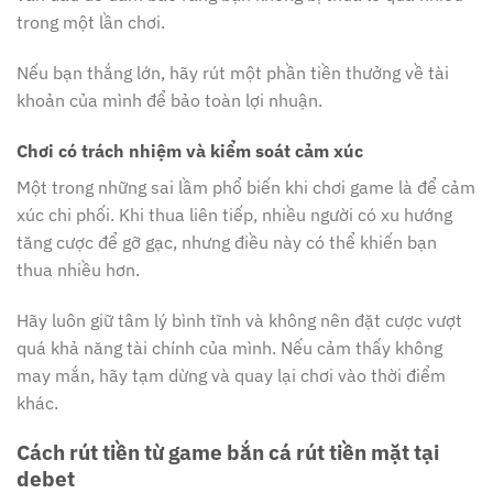
trong một lần chơi.
Nếu bạn thắng lớn, hãy rút một phần tiền thưởng về tài
khoản của mình để bảo toàn lợi nhuận.
Chơi có trách nhiệm và kiểm soát cảm xúc
Một trong những sai lầm phổ biến khi chơi game là để cảm
xúc chi phối. Khi thua liên tiếp, nhiều người có xu hướng
tăng cược để gỡ gạc, nhưng điều này có thể khiến bạn
thua nhiều hơn.
Hãy luôn giữ tâm lý bình tĩnh và không nên đặt cược vượt
quá khả năng tài chính của mình. Nếu cảm thấy không
may mắn, hãy tạm dừng và quay lại chơi vào thời điểm
khác.
Cách rút tiền từ game bắn cá rút tiền mặt tại
debet