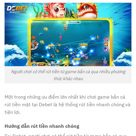
Người chơi có thể rút tiền từ game bắn cá qua nhiều phương
thức khác nhau
Một trong những ưu điểm lớn nhất khi chơi game bắn cá
rút tiền mặt tại Debet là hệ thống rút tiền nhanh chóng và
tiện lợi.
Hướng dẫn rút tiền nhanh chóng