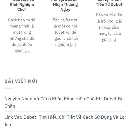
Kinh Nghiệm
Nhận Thưởng
Tiền Từ Debet
Chơi
Ngay
Bắn cá cổ điển
Cách bắn cá dễ
Bắn cá free xu
là trò chơi giải
thắng nhất là
là một cơ hội
trí hấp dẫn,
một trong
tuyệt vời để
mang lại cảm
những chủ đề
người chơi trải
giác [...]
được nhiều
nghiệm [...]
người [...]
BÀI VIẾT MỚI
Nguyên Nhân Và Cách Khắc Phục Hiệu Quả Khi Debet Bị
Chặn
Link Vào Debet: Tìm Hiểu Chi Tiết Về Cách Sử Dụng Và Lợi
Ích