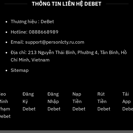
THÔNG TIN LIÊN HỆ DEBET
Thương hiệu :
DeBet
Hotline: 0888668989
Email:
support@personlcty.ru.com
Địa chỉ: 213 Nguyễn Thái Bình, Phường 4, Tân Bình, Hồ
Chí Minh, Vietnam
Sitemap
Ceo
Đăng
Đăng
Nạp
Rút
Tải
Minh
Ký
Nhập
Tiền
Tiền
App
Phạm
Debet
Debet
Debet
Debet
Debe
Debet