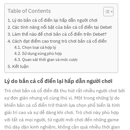
Table of Contents
Lý do bắn cá cổ điển lại hấp dẫn người chơi
Các tính năng nổi bật của bắn cá cổ điển tại Debet
Làm thế nào để chơi bắn cá cổ điển trên Debet?
Cách đạt điểm cao trong trò chơi bắn cá cổ điển
Chọn loại cá hợp lý
Sử dụng súng phù hợp
Quan sát thời gian và mức cược
Kết luận
Lý do bắn cá cổ điển lại hấp dẫn người chơi
Trò chơi bắn cá cổ điển đã thu hút rất nhiều người chơi bởi
sự đơn giản nhưng vô cùng thú vị. Một trong những lý do
khiến bắn cá cổ điển trở thành lựa chọn phổ biến là tính
giải trí cao và sự dễ dàng khi chơi. Trò chơi này phù hợp
với tất cả mọi người, từ người mới chơi đến những game
thủ dày dặn kinh nghiệm, không cần quá nhiều thời gian