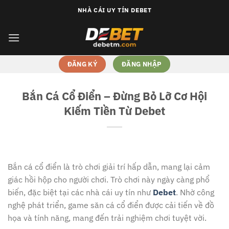
Bỏ
NHÀ CÁI UY TÍN DEBET
qua
nội
dung
ĐĂNG KÝ
ĐĂNG NHẬP
Bắn Cá Cổ Điển – Đừng Bỏ Lỡ Cơ Hội
Kiếm Tiền Từ Debet
Bắn cá cổ điển là trò chơi giải trí hấp dẫn, mang lại cảm
giác hồi hộp cho người chơi. Trò chơi này ngày càng phổ
biến, đặc biệt tại các nhà cái uy tín như
Debet
. Nhờ công
nghệ phát triển, game săn cá cổ điển được cải tiến về đồ
họa và tính năng, mang đến trải nghiệm chơi tuyệt vời.