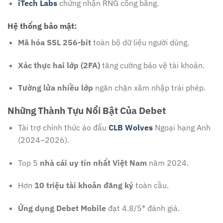
iTech Labs
chứng nhận RNG công bằng.
Hệ thống bảo mật:
Mã hóa SSL 256-bit
toàn bộ dữ liệu người dùng.
Xác thực hai lớp (2FA)
tăng cường bảo vệ tài khoản.
Tường lửa nhiều lớp
ngăn chặn xâm nhập trái phép.
Những Thành Tựu Nổi Bật Của Debet
Tài trợ chính thức áo đấu
CLB Wolves
Ngoại hạng Anh
(2024–2026).
Top 5
nhà cái uy tín nhất Việt Nam
năm 2024.
Hơn
10 triệu tài khoản đăng ký
toàn cầu.
Ứng dụng Debet Mobile
đạt 4.8/5* đánh giá.