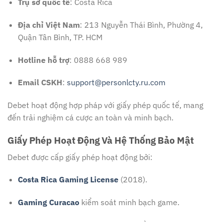
Trụ sở quốc tế
: Costa Rica
Địa chỉ Việt Nam
: 213 Nguyễn Thái Bình, Phường 4,
Quận Tân Bình, TP. HCM
Hotline hỗ trợ
: 0888 668 989
Email CSKH
:
support@personlcty.ru.com
Debet hoạt động hợp pháp với giấy phép quốc tế, mang
đến trải nghiệm cá cược an toàn và minh bạch.
Giấy Phép Hoạt Động Và Hệ Thống Bảo Mật
Debet được cấp giấy phép hoạt động bởi:
Costa Rica Gaming License
(2018).
Gaming Curacao
kiểm soát minh bạch game.