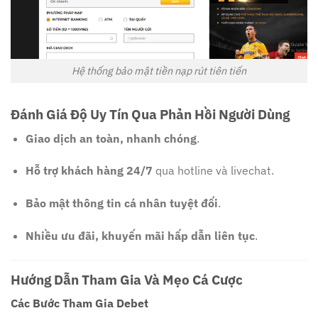
Hệ thống bảo mật tiền nạp rút tiên tiến
Đánh Giá Độ Uy Tín Qua Phản Hồi Người Dùng
Giao dịch an toàn, nhanh chóng
.
Hỗ trợ khách hàng 24/7
qua hotline và livechat.
Bảo mật thông tin cá nhân tuyệt đối
.
Nhiều ưu đãi, khuyến mãi hấp dẫn liên tục
.
Hướng Dẫn Tham Gia Và Mẹo Cá Cược
Các Bước Tham Gia Debet