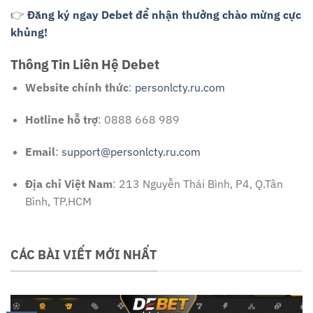
👉
Đăng ký ngay Debet để nhận thưởng chào mừng cực
khủng!
Thông Tin Liên Hệ Debet
Website chính thức
:
personlcty.ru.com
Hotline hỗ trợ
: 0888 668 989
Email
:
support@personlcty.ru.com
Địa chỉ Việt Nam
: 213 Nguyễn Thái Bình, P4, Q.Tân
Bình, TP.HCM
CÁC BÀI VIẾT MỚI NHẤT