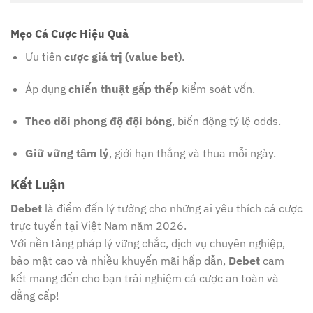
Mẹo Cá Cược Hiệu Quả
Ưu tiên
cược giá trị (value bet)
.
Áp dụng
chiến thuật gấp thếp
kiểm soát vốn.
Theo dõi phong độ đội bóng
, biến động tỷ lệ odds.
Giữ vững tâm lý
, giới hạn thắng và thua mỗi ngày.
Kết Luận
Debet
là điểm đến lý tưởng cho những ai yêu thích cá cược
trực tuyến tại Việt Nam năm 2026.
Với nền tảng pháp lý vững chắc, dịch vụ chuyên nghiệp,
bảo mật cao và nhiều khuyến mãi hấp dẫn,
Debet
cam
kết mang đến cho bạn trải nghiệm cá cược an toàn và
đẳng cấp!