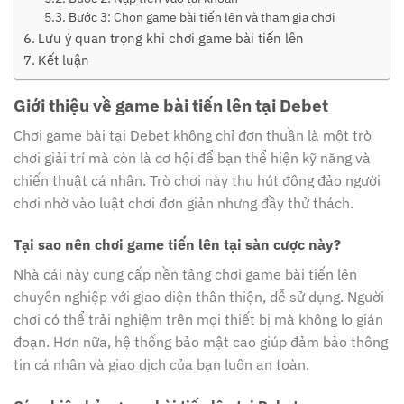
Bước 3: Chọn game bài tiến lên và tham gia chơi
Lưu ý quan trọng khi chơi game bài tiến lên
Kết luận
Giới thiệu về game bài tiến lên tại Debet
Chơi game bài tại Debet không chỉ đơn thuần là một trò
chơi giải trí mà còn là cơ hội để bạn thể hiện kỹ năng và
chiến thuật cá nhân. Trò chơi này thu hút đông đảo người
chơi nhờ vào luật chơi đơn giản nhưng đầy thử thách.
Tại sao nên chơi game tiến lên tại sàn cược này?
Nhà cái này cung cấp nền tảng chơi game bài tiến lên
chuyên nghiệp với giao diện thân thiện, dễ sử dụng. Người
chơi có thể trải nghiệm trên mọi thiết bị mà không lo gián
đoạn. Hơn nữa, hệ thống bảo mật cao giúp đảm bảo thông
tin cá nhân và giao dịch của bạn luôn an toàn.