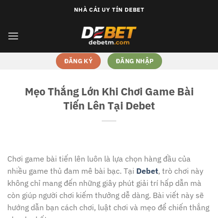
Bỏ
NHÀ CÁI UY TÍN DEBET
qua
nội
dung
ĐĂNG KÝ
ĐĂNG NHẬP
Mẹo Thắng Lớn Khi Chơi Game Bài
Tiến Lên Tại Debet
Chơi game bài tiến lên luôn là lựa chọn hàng đầu của
nhiều game thủ đam mê bài bạc. Tại
Debet
, trò chơi này
không chỉ mang đến những giây phút giải trí hấp dẫn mà
còn giúp người chơi kiếm thưởng dễ dàng. Bài viết này sẽ
hướng dẫn bạn cách chơi, luật chơi và mẹo để chiến thắng