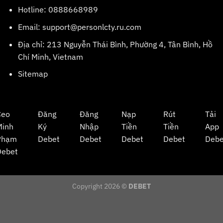
Hotline: 0888668989
Email:
support@personlcty.ru.com
Địa chỉ: 213 Nguyễn Thái Bình, Phường 4, Tân Bình, Hồ
Chí Minh, Vietnam
Sitemap
Ceo
Đăng
Đăng
Nạp
Rút
Tải
Minh
Ký
Nhập
Tiền
Tiền
App
Phạm
Debet
Debet
Debet
Debet
Debe
Debet
Copyright 2026 ©
DEBET