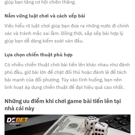
giúp bạn tăng cơ hội chiến thắng.
Nắm vững luật chơi và cách xếp bài
Việc hiểu rõ luật chơi giúp bạn đưa ra những nước đi chính
xác và tránh mắc sai lầm. Đồng thời, sắp xếp bài hợp lý
giúp bạn dễ dàng kiểm soát ván đấu.
Lựa chọn chiến thuật phù hợp
Có nhiều chiến thuật chơi bài tiến lên khác nhau như đánh
phủ đầu, giữ bài lớn để chặt đối thủ hoặc đánh lẻ để tách
bài mạnh của đối phương. Tùy vào tình huống, bạn nên
linh hoạt áp dụng chiến thuật để đạt hiệu quả cao nhất.
Những ưu điểm khi chơi game bài tiến lên tại
nhà cái này